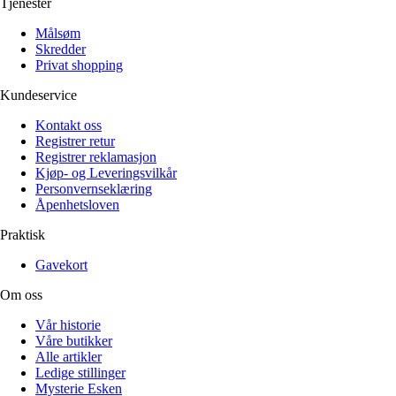
Tjenester
Målsøm
Skredder
Privat shopping
Kundeservice
Kontakt oss
Registrer retur
Registrer reklamasjon
Kjøp- og Leveringsvilkår
Personvernseklæring
Åpenhetsloven
Praktisk
Gavekort
Om oss
Vår historie
Våre butikker
Alle artikler
Ledige stillinger
Mysterie Esken