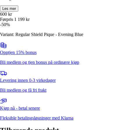
Les mer
600
kr
Førpris
1 199
kr
-
50
%
Variant: Regular Shield Pique - Evening Blue
Opptjen 15% bonus
Bli medlem og tjen bonus på ordinære kjøp
Levering innen 0-3 virkedager
Bli medlem og få fri frakt
Kjøp nå - betal senere
Fleksible betalingsløsninger med Klarna