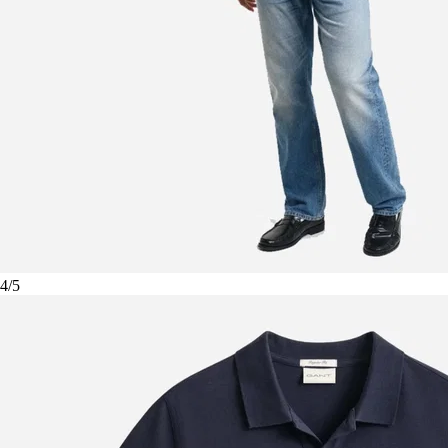
4
/
5