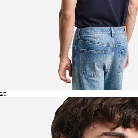
2
/
5