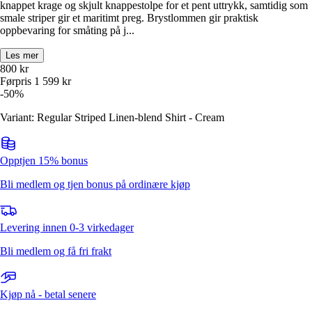
knappet krage og skjult knappestolpe for et pent uttrykk, samtidig som
smale striper gir et maritimt preg. Brystlommen gir praktisk
oppbevaring for småting på j...
Les mer
800
kr
Førpris
1 599
kr
-
50
%
Variant: Regular Striped Linen-blend Shirt - Cream
Opptjen 15% bonus
Bli medlem og tjen bonus på ordinære kjøp
Levering innen 0-3 virkedager
Bli medlem og få fri frakt
Kjøp nå - betal senere