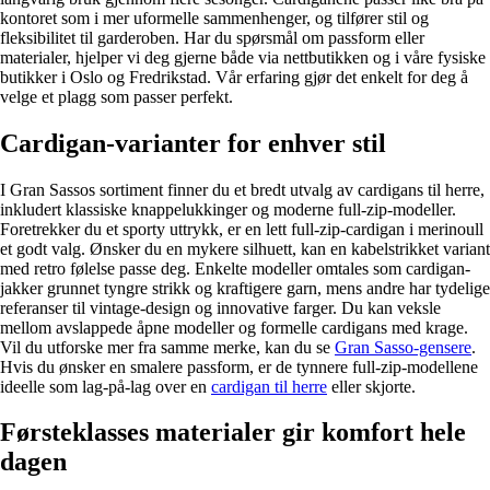
kontoret som i mer uformelle sammenhenger, og tilfører stil og
fleksibilitet til garderoben. Har du spørsmål om passform eller
materialer, hjelper vi deg gjerne både via nettbutikken og i våre fysiske
butikker i Oslo og Fredrikstad. Vår erfaring gjør det enkelt for deg å
velge et plagg som passer perfekt.
Cardigan-varianter for enhver stil
I Gran Sassos sortiment finner du et bredt utvalg av cardigans til herre,
inkludert klassiske knappelukkinger og moderne full-zip-modeller.
Foretrekker du et sporty uttrykk, er en lett full-zip-cardigan i merinoull
et godt valg. Ønsker du en mykere silhuett, kan en kabelstrikket variant
med retro følelse passe deg. Enkelte modeller omtales som cardigan-
jakker grunnet tyngre strikk og kraftigere garn, mens andre har tydelige
referanser til vintage-design og innovative farger. Du kan veksle
mellom avslappede åpne modeller og formelle cardigans med krage.
Vil du utforske mer fra samme merke, kan du se
Gran Sasso-gensere
.
Hvis du ønsker en smalere passform, er de tynnere full-zip-modellene
ideelle som lag-på-lag over en
cardigan til herre
eller skjorte.
Førsteklasses materialer gir komfort hele
dagen