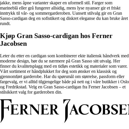
jakke, mens åpne varianter skaper en uformell stil. Farger som
marineblå eller grå fungerer allsidig, mens lyse nyanser gir et friskt
inntrykk til vår- og sommergarderoben. Uansett stilvalg gir en Gran
Sasso-cardigan deg en sofistikert og diskret eleganse du kan bruke året
rundt.
Kjøp Gran Sasso-cardigan hos Ferner
Jacobsen
Leter du etter en cardigan som kombinerer ekte italiensk håndverk med
moderne design, bør du se nærmere på Gran Sasso sitt utvalg. Her
finner du kvalitetsplagg med en tidløs estetikk og materialer som varer.
Vårt sortiment er håndplukket for deg som ønsker en klassisk og
gjennomført garderobe. Har du spørsmål om størrelse, passform eller
fargevalg, er vi alltid tilgjengelige både på nett og i våre butikker i Oslo
og Fredrikstad. Velg en Gran Sasso-cardigan fra Ferner Jacobsen – et
stilsikkert valg for garderoben din.