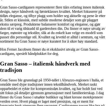
Alle artikler
Alle artikler
Klær
Klær
Gran Sasso-cardiganen representerer flere tiårs erfaring innen italiensk
Reise
Reise
design, nøye håndverk og førsteklasses kvalitet. Merket fokuserer på
Informasjon
Informasjon
tidløs eleganse, og tilbyr plagg som holder seg aktuelle og pene år etter
Tilbehør
Tilbehør
år. Stilen er klassisk, med subtile moderne detaljer som gir plagget
Tips og triks
Tips og triks
ekstra særpreg. Produktene balanserer komfort og eleganse, og gjør
Målsøm
dem til et varig tilskudd til garderoben din. Du finner et nøye utvalg av
Lukk
farger, mønstre og tekstiler, slik at du enkelt kan velge en modell som
Lukk
passer din personlige stil. Kvalitet og levetid er alltid i sentrum, og vårt
sortiment fra Gran Sasso er nøye kuratert for å sikre høy standard.
Hos Ferner Jacobsen finner du et eksklusivt utvalg av Gran Sasso-
cardigans, spesielt håndplukket for deg.
Gran Sasso – italiensk håndverk med
tradisjon
Gran Sasso ble grunnlagt på 1950-tallet i Abruzzo-regionen i Italia, et
område med dype tradisjoner innen tekstilhåndverk. Merket raskt
opparbeidet et rykte for kompromissløs kvalitet, og har holdt fast ved
sitt fokus på detaljer gjennom generasjoner med familieeierskap. I dag
finner du Gran Sasso i utsøkte butikker og blant kresne motekjennere
verden over. Hvert plagg er laget med presisjon, og er ment for
langvarig bruk gjennom flere sesonger. Cardiganene passer like bra på