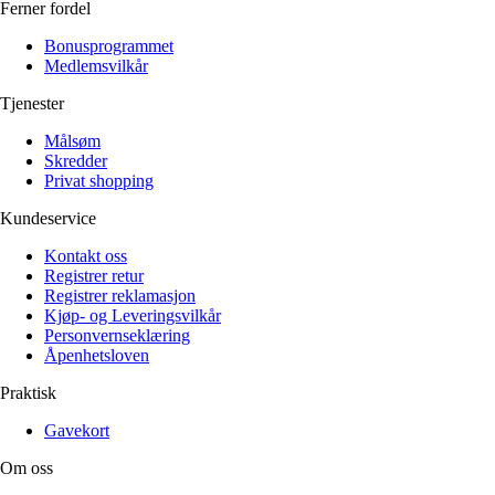
Ferner fordel
Bonusprogrammet
Medlemsvilkår
Tjenester
Målsøm
Skredder
Privat shopping
Kundeservice
Kontakt oss
Registrer retur
Registrer reklamasjon
Kjøp- og Leveringsvilkår
Personvernseklæring
Åpenhetsloven
Praktisk
Gavekort
Om oss