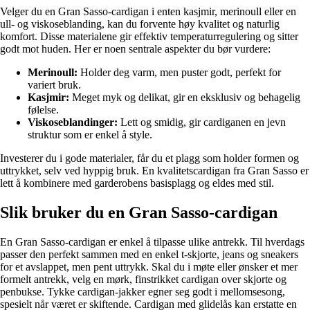
Velger du en Gran Sasso-cardigan i enten kasjmir, merinoull eller en
ull- og viskoseblanding, kan du forvente høy kvalitet og naturlig
komfort. Disse materialene gir effektiv temperaturregulering og sitter
godt mot huden. Her er noen sentrale aspekter du bør vurdere:
Merinoull:
Holder deg varm, men puster godt, perfekt for
variert bruk.
Kasjmir:
Meget myk og delikat, gir en eksklusiv og behagelig
følelse.
Viskoseblandinger:
Lett og smidig, gir cardiganen en jevn
struktur som er enkel å style.
Investerer du i gode materialer, får du et plagg som holder formen og
uttrykket, selv ved hyppig bruk. En kvalitetscardigan fra Gran Sasso er
lett å kombinere med garderobens basisplagg og eldes med stil.
Slik bruker du en Gran Sasso-cardigan
En Gran Sasso-cardigan er enkel å tilpasse ulike antrekk. Til hverdags
passer den perfekt sammen med en enkel t-skjorte, jeans og sneakers
for et avslappet, men pent uttrykk. Skal du i møte eller ønsker et mer
formelt antrekk, velg en mørk, finstrikket cardigan over skjorte og
penbukse. Tykke cardigan-jakker egner seg godt i mellomsesong,
spesielt når været er skiftende. Cardigan med glidelås kan erstatte en