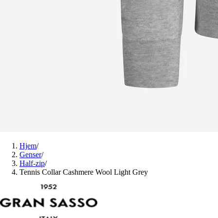
Hjem
/
Genser
/
Half-zip
/
Tennis Collar Cashmere Wool Light Grey