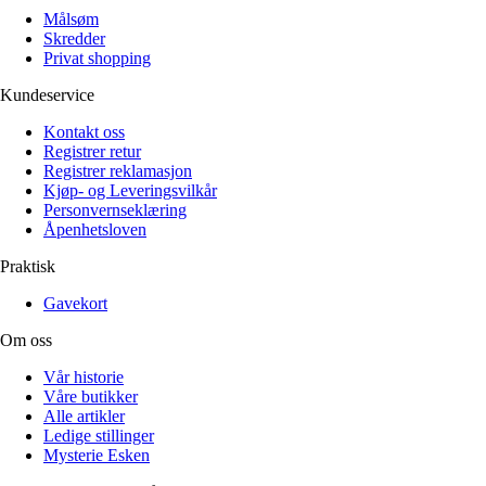
Målsøm
Skredder
Privat shopping
Kundeservice
Kontakt oss
Registrer retur
Registrer reklamasjon
Kjøp- og Leveringsvilkår
Personvernseklæring
Åpenhetsloven
Praktisk
Gavekort
Om oss
Vår historie
Våre butikker
Alle artikler
Ledige stillinger
Mysterie Esken