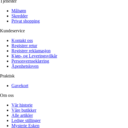
Tjenester
Målsøm
Skredder
Privat shopping
Kundeservice
Kontakt oss
Registrer retur
Registrer reklamasjon
Kjøp- og Leveringsvilkår
Personvernseklæring
Åpenhetsloven
Praktisk
Gavekort
Om oss
Vår historie
Våre butikker
Alle artikler
Ledige stillinger
Mysterie Esken