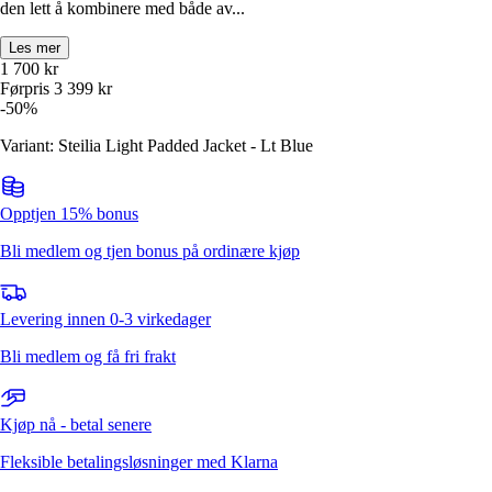
den lett å kombinere med både av...
Les mer
1 700
kr
Førpris
3 399
kr
-
50
%
Variant: Steilia Light Padded Jacket - Lt Blue
Opptjen 15% bonus
Bli medlem og tjen bonus på ordinære kjøp
Levering innen 0-3 virkedager
Bli medlem og få fri frakt
Kjøp nå - betal senere
Fleksible betalingsløsninger med Klarna