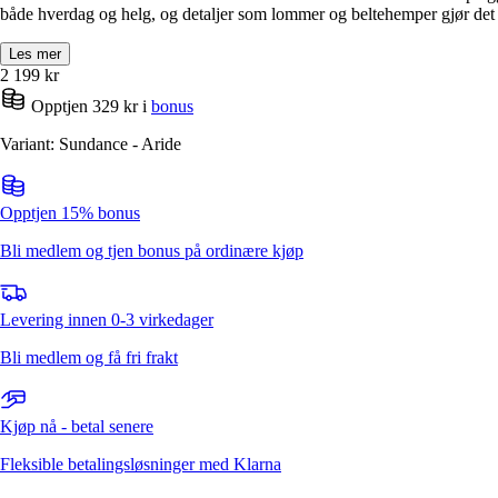
både hverdag og helg, og detaljer som lommer og beltehemper gjør det p
Les mer
2 199
kr
Opptjen 329 kr i
bonus
Variant: Sundance - Aride
Opptjen 15% bonus
Bli medlem og tjen bonus på ordinære kjøp
Levering innen 0-3 virkedager
Bli medlem og få fri frakt
Kjøp nå - betal senere
Fleksible betalingsløsninger med Klarna