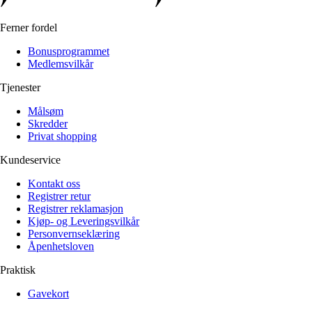
Ferner fordel
Bonusprogrammet
Medlemsvilkår
Tjenester
Målsøm
Skredder
Privat shopping
Kundeservice
Kontakt oss
Registrer retur
Registrer reklamasjon
Kjøp- og Leveringsvilkår
Personvernseklæring
Åpenhetsloven
Praktisk
Gavekort