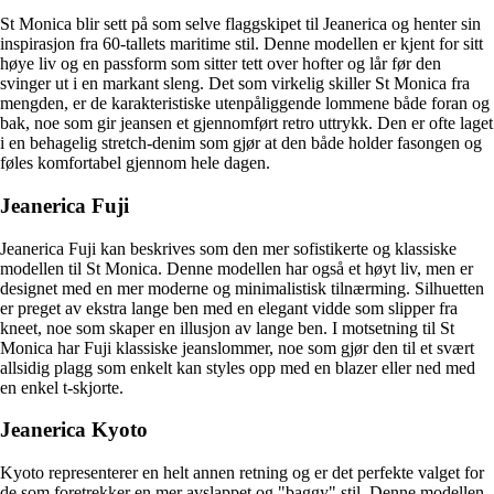
St Monica blir sett på som selve flaggskipet til Jeanerica og henter sin
inspirasjon fra 60-tallets maritime stil. Denne modellen er kjent for sitt
høye liv og en passform som sitter tett over hofter og lår før den
svinger ut i en markant sleng. Det som virkelig skiller St Monica fra
mengden, er de karakteristiske utenpåliggende lommene både foran og
bak, noe som gir jeansen et gjennomført retro uttrykk. Den er ofte laget
i en behagelig stretch-denim som gjør at den både holder fasongen og
føles komfortabel gjennom hele dagen.
Jeanerica Fuji
Jeanerica Fuji kan beskrives som den mer sofistikerte og klassiske
modellen til St Monica. Denne modellen har også et høyt liv, men er
designet med en mer moderne og minimalistisk tilnærming. Silhuetten
er preget av ekstra lange ben med en elegant vidde som slipper fra
kneet, noe som skaper en illusjon av lange ben. I motsetning til St
Monica har Fuji klassiske jeanslommer, noe som gjør den til et svært
allsidig plagg som enkelt kan styles opp med en blazer eller ned med
en enkel t-skjorte.
Jeanerica Kyoto
Kyoto representerer en helt annen retning og er det perfekte valget for
de som foretrekker en mer avslappet og "baggy" stil. Denne modellen