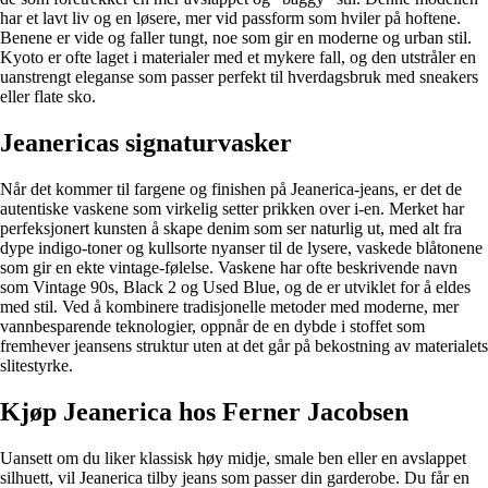
har et lavt liv og en løsere, mer vid passform som hviler på hoftene.
Benene er vide og faller tungt, noe som gir en moderne og urban stil.
Kyoto er ofte laget i materialer med et mykere fall, og den utstråler en
uanstrengt eleganse som passer perfekt til hverdagsbruk med sneakers
eller flate sko.
Jeanericas signaturvasker
Når det kommer til fargene og finishen på Jeanerica-jeans, er det de
autentiske vaskene som virkelig setter prikken over i-en. Merket har
perfeksjonert kunsten å skape denim som ser naturlig ut, med alt fra
dype indigo-toner og kullsorte nyanser til de lysere, vaskede blåtonene
som gir en ekte vintage-følelse. Vaskene har ofte beskrivende navn
som Vintage 90s, Black 2 og Used Blue, og de er utviklet for å eldes
med stil. Ved å kombinere tradisjonelle metoder med moderne, mer
vannbesparende teknologier, oppnår de en dybde i stoffet som
fremhever jeansens struktur uten at det går på bekostning av materialets
slitestyrke.
Kjøp Jeanerica hos Ferner Jacobsen
Uansett om du liker klassisk høy midje, smale ben eller en avslappet
silhuett, vil Jeanerica tilby jeans som passer din garderobe. Du får en