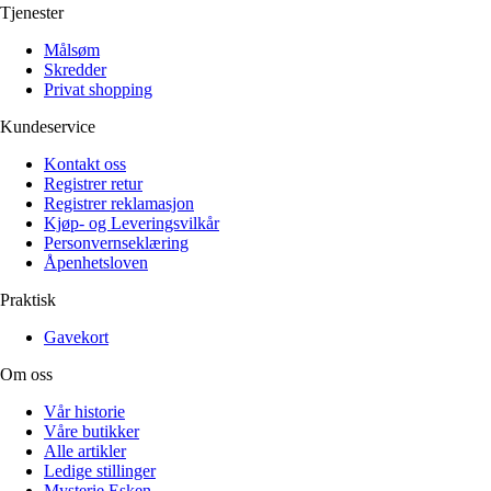
Tjenester
Målsøm
Skredder
Privat shopping
Kundeservice
Kontakt oss
Registrer retur
Registrer reklamasjon
Kjøp- og Leveringsvilkår
Personvernseklæring
Åpenhetsloven
Praktisk
Gavekort
Om oss
Vår historie
Våre butikker
Alle artikler
Ledige stillinger
Mysterie Esken