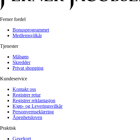
Alle artikler
Alle artikler
Klær
Klær
Reise
Reise
Informasjon
Informasjon
Ferner fordel
Tilbehør
Tilbehør
Tips og triks
Bonusprogrammet
Tips og triks
Medlemsvilkår
Målsøm
Lukk
Tjenester
Lukk
Målsøm
Skredder
Privat shopping
Kundeservice
Kontakt oss
Registrer retur
Registrer reklamasjon
Kjøp- og Leveringsvilkår
Personvernseklæring
Åpenhetsloven
Praktisk
Gavekort