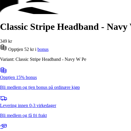
Alle artikler
Alle artikler
Klær
Klær
Reise
Reise
Informasjon
Informasjon
Tilbehør
Tilbehør
Classic Stripe Headband - Navy
Tips og triks
Tips og triks
Målsøm
Lukk
349
kr
Lukk
Opptjen 52 kr i
bonus
Variant: Classic Stripe Headband - Navy W Pe
Opptjen 15% bonus
Bli medlem og tjen bonus på ordinære kjøp
Levering innen 0-3 virkedager
Bli medlem og få fri frakt