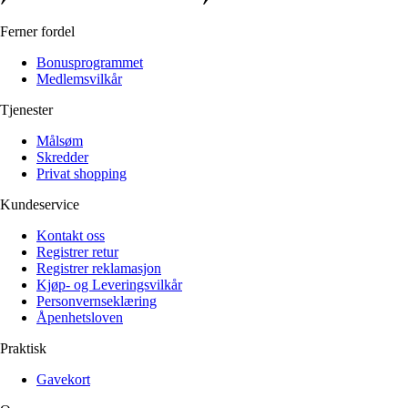
Ferner fordel
Bonusprogrammet
Medlemsvilkår
Tjenester
Målsøm
Skredder
Privat shopping
Kundeservice
Kontakt oss
Registrer retur
Registrer reklamasjon
Kjøp- og Leveringsvilkår
Personvernseklæring
Åpenhetsloven
Praktisk
Gavekort