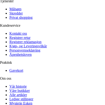
Tjenester
Målsøm
Skredder
Privat shopping
Kundeservice
Kontakt oss
Registrer retur
Registrer reklamasjon
Kjøp- og Leveringsvilkår
Personvernseklæring
Åpenhetsloven
Praktisk
Gavekort
Om oss
Vår historie
Våre butikker
Alle artikler
Ledige stillinger
Mysterie Esken