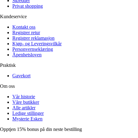
Skredder
Privat shopping
Kundeservice
Kontakt oss
Registrer retur
Registrer reklamasjon
Kjøp- og Leveringsvilkår
Personvernseklæring
Åpenhetsloven
Praktisk
Gavekort
Om oss
Vår historie
Våre butikker
Alle artikler
Ledige stillinger
Mysterie Esken
Opptjen 15% bonus på din neste bestilling