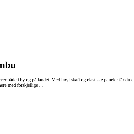
ombu
r både i by og på landet. Med høyt skaft og elastiske paneler får du enk
re med forskjellige ...