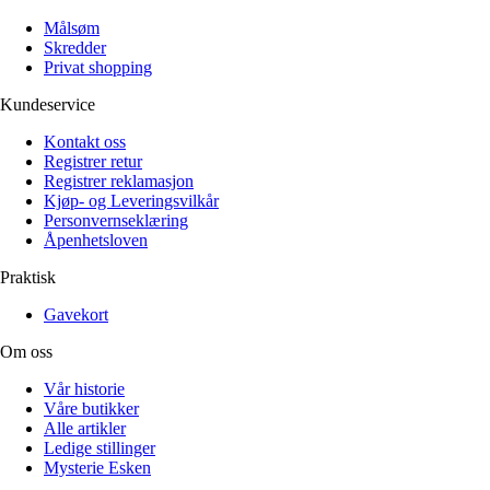
Målsøm
Skredder
Privat shopping
Kundeservice
Kontakt oss
Registrer retur
Registrer reklamasjon
Kjøp- og Leveringsvilkår
Personvernseklæring
Åpenhetsloven
Praktisk
Gavekort
Om oss
Vår historie
Våre butikker
Alle artikler
Ledige stillinger
Mysterie Esken