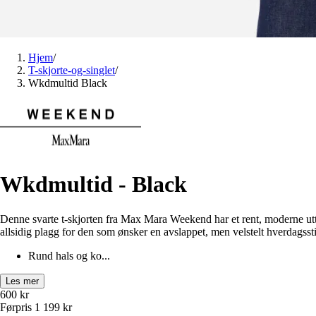
Hjem
/
T-skjorte-og-singlet
/
Wkdmultid Black
Wkdmultid - Black
Denne svarte t-skjorten fra Max Mara Weekend har et rent, moderne utt
allsidig plagg for den som ønsker en avslappet, men velstelt hverdagssti
Rund hals og ko...
Les mer
600
kr
Førpris
1 199
kr