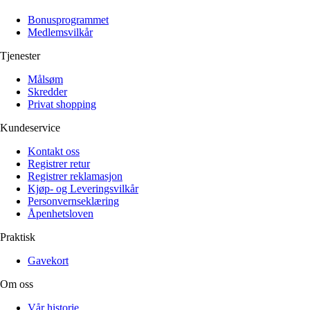
Alle artikler
Alle artikler
Klær
Klær
Bonusprogrammet
Reise
Reise
Medlemsvilkår
Informasjon
Informasjon
Tilbehør
Tilbehør
Tjenester
Tips og triks
Tips og triks
Målsøm
Målsøm
Lukk
Skredder
Privat shopping
Lukk
Kundeservice
Kontakt oss
Registrer retur
Registrer reklamasjon
Kjøp- og Leveringsvilkår
Personvernseklæring
Åpenhetsloven
Praktisk
Gavekort
Om oss
Vår historie