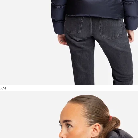
2
/
3