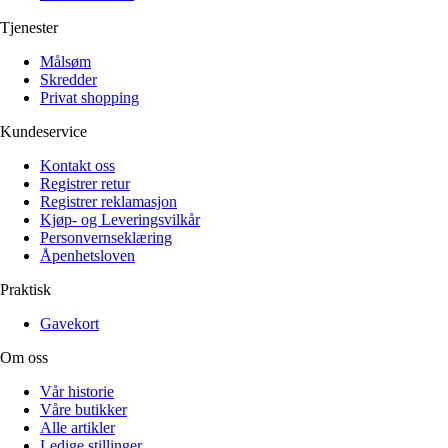
Tjenester
Målsøm
Skredder
Privat shopping
Kundeservice
Kontakt oss
Registrer retur
Registrer reklamasjon
Kjøp- og Leveringsvilkår
Personvernseklæring
Åpenhetsloven
Praktisk
Gavekort
Om oss
Vår historie
Våre butikker
Alle artikler
Ledige stillinger