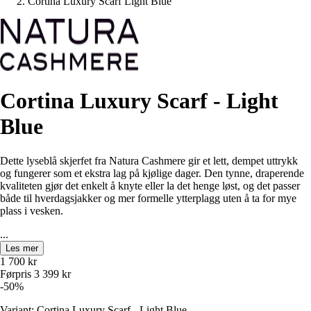
Cortina Luxury Scarf Light Blue
Cortina Luxury Scarf - Light
Blue
Dette lyseblå skjerfet fra Natura Cashmere gir et lett, dempet uttrykk
og fungerer som et ekstra lag på kjølige dager. Den tynne, draperende
kvaliteten gjør det enkelt å knyte eller la det henge løst, og det passer
både til hverdagsjakker og mer formelle ytterplagg uten å ta for mye
plass i vesken.
...
Les mer
1 700
kr
Førpris
3 399
kr
-
50
%
Variant: Cortina Luxury Scarf - Light Blue