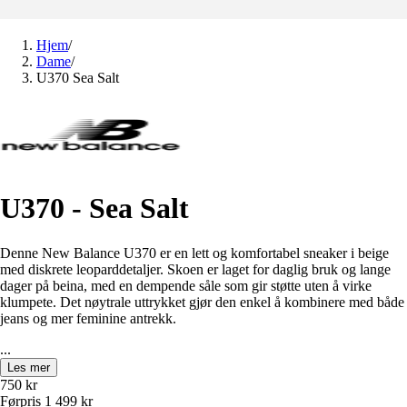
Hjem
/
Dame
/
U370 Sea Salt
U370 - Sea Salt
Denne New Balance U370 er en lett og komfortabel sneaker i beige
med diskrete leoparddetaljer. Skoen er laget for daglig bruk og lange
dager på beina, med en dempende såle som gir støtte uten å virke
klumpete. Det nøytrale uttrykket gjør den enkel å kombinere med både
jeans og mer feminine antrekk.
...
Les mer
750
kr
Førpris
1 499
kr