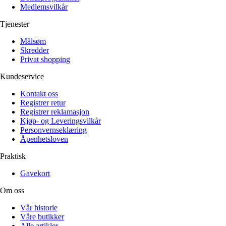
Medlemsvilkår
Tjenester
Målsøm
Skredder
Privat shopping
Kundeservice
Kontakt oss
Registrer retur
Registrer reklamasjon
Kjøp- og Leveringsvilkår
Personvernseklæring
Åpenhetsloven
Praktisk
Gavekort
Om oss
Vår historie
Våre butikker
Alle artikler