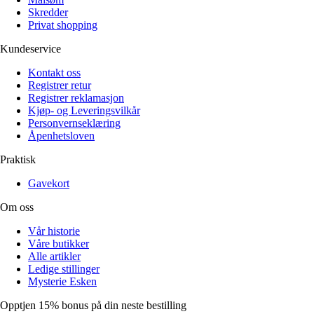
Skredder
Privat shopping
Kundeservice
Kontakt oss
Registrer retur
Registrer reklamasjon
Kjøp- og Leveringsvilkår
Personvernseklæring
Åpenhetsloven
Praktisk
Gavekort
Om oss
Vår historie
Våre butikker
Alle artikler
Ledige stillinger
Mysterie Esken
Opptjen 15% bonus på din neste bestilling