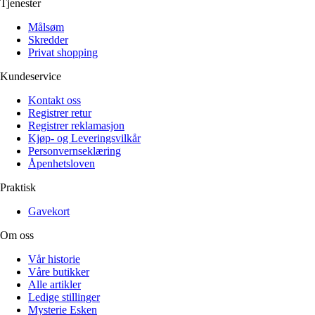
Tjenester
Målsøm
Skredder
Privat shopping
Kundeservice
Kontakt oss
Registrer retur
Registrer reklamasjon
Kjøp- og Leveringsvilkår
Personvernseklæring
Åpenhetsloven
Praktisk
Gavekort
Om oss
Vår historie
Våre butikker
Alle artikler
Ledige stillinger
Mysterie Esken