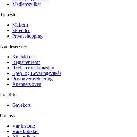
Medlemsvilkår
Tjenester
Målsøm
Skredder
Privat shopping
Kundeservice
Kontakt oss
Registrer retur
Registrer reklamasjon
Kjøp- og Leveringsvilkår
Personvernseklæring
Åpenhetsloven
Praktisk
Gavekort
Om oss
Vår historie
Våre butikker
Alle artikler