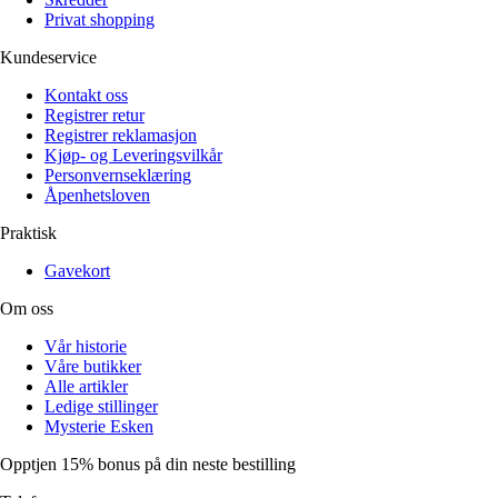
Privat shopping
Kundeservice
Kontakt oss
Registrer retur
Registrer reklamasjon
Kjøp- og Leveringsvilkår
Personvernseklæring
Åpenhetsloven
Praktisk
Gavekort
Om oss
Vår historie
Våre butikker
Alle artikler
Ledige stillinger
Mysterie Esken
Opptjen 15% bonus på din neste bestilling