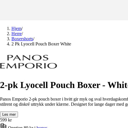
Hjem
/
Herre
/
Boxershorts
/
2 Pk Lyocell Pouch Boxer White
2-pk Lyocell Pouch Boxer - Whit
Panos Emporio 2-pk pouch boxer i hvitt gir myk og sval hverdagskomfort.
stilrent og diskré uttrykk under klærne. Designet for lange dager med go
Les mer
599
kr
Opptjen 89 kr i
bonus