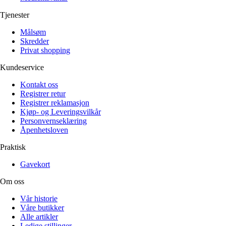
Tjenester
Målsøm
Skredder
Privat shopping
Kundeservice
Kontakt oss
Registrer retur
Registrer reklamasjon
Kjøp- og Leveringsvilkår
Personvernseklæring
Åpenhetsloven
Praktisk
Gavekort
Om oss
Vår historie
Våre butikker
Alle artikler
Ledige stillinger