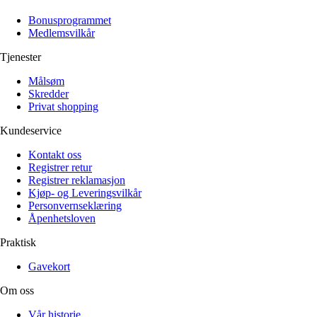
Alle artikler
Alle artikler
Klær
Klær
Bonusprogrammet
Reise
Reise
Medlemsvilkår
Informasjon
Informasjon
Tilbehør
Tilbehør
Tjenester
Tips og triks
Tips og triks
Målsøm
Målsøm
Lukk
Skredder
Privat shopping
Lukk
Kundeservice
Kontakt oss
Registrer retur
Registrer reklamasjon
Kjøp- og Leveringsvilkår
Personvernseklæring
Åpenhetsloven
Praktisk
Gavekort
Om oss
Vår historie