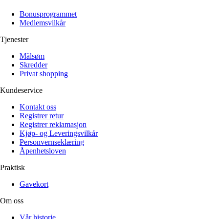
Alle artikler
Alle artikler
Klær
Klær
Bonusprogrammet
Reise
Reise
Medlemsvilkår
Informasjon
Informasjon
Tilbehør
Tilbehør
Tjenester
Tips og triks
Tips og triks
Målsøm
Målsøm
Lukk
Skredder
Privat shopping
Lukk
Kundeservice
Kontakt oss
Registrer retur
Registrer reklamasjon
Kjøp- og Leveringsvilkår
Personvernseklæring
Åpenhetsloven
Praktisk
Gavekort
Om oss
Vår historie