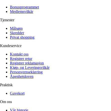
Alle artikler
Alle artikler
Klær
Klær
Bonusprogrammet
Reise
Reise
Medlemsvilkår
Informasjon
Informasjon
Tilbehør
Tilbehør
Tjenester
Tips og triks
Tips og triks
Målsøm
Målsøm
Lukk
Skredder
Privat shopping
Lukk
Kundeservice
Kontakt oss
Registrer retur
Registrer reklamasjon
Kjøp- og Leveringsvilkår
Personvernseklæring
Åpenhetsloven
Praktisk
Gavekort
Om oss
Vår historie