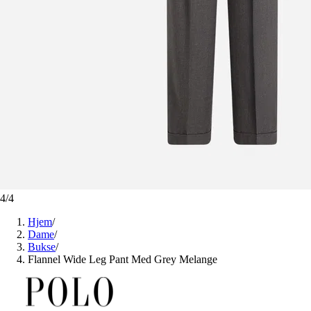
4
/
4
Hjem
/
Dame
/
Bukse
/
Flannel Wide Leg Pant Med Grey Melange