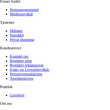
Ferner fordel
Bonusprogrammet
Medlemsvilkår
Tjenester
Målsøm
Skredder
Privat shopping
Kundeservice
Kontakt oss
Registrer retur
Registrer reklamasjon
Kjøp- og Leveringsvilkår
Personvernseklæring
Åpenhetsloven
Praktisk
Gavekort
Om oss