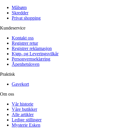
Målsøm
Skredder
Privat shopping
Kundeservice
Kontakt oss
Registrer retur
Registrer reklamasjon
Kjøp- og Leveringsvilkår
Personvernseklæring
Åpenhetsloven
Praktisk
Gavekort
Om oss
Vår historie
Våre butikker
Alle artikler
Ledige stillinger
Mysterie Esken