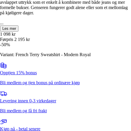
avslappet uttrykk som er enkelt å kombinere med både jeans og mer
formelle bukser. Genseren fungerer godt alene eller som et mellomlag
på kjøligere dager.
...
Les mer
1 098
kr
Førpris
2 195
kr
-
50
%
Variant: French Terry Sweatshirt - Modern Royal
Opptjen 15% bonus
Bli medlem og tjen bonus på ordinære kjøp
Levering innen 0-3 virkedager
Bli medlem og få fri frakt
Kjøp nå - betal senere