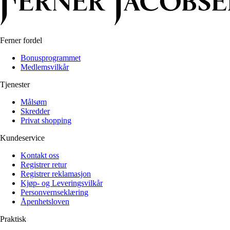
Ferner fordel
Bonusprogrammet
Medlemsvilkår
Tjenester
Målsøm
Skredder
Privat shopping
Kundeservice
Kontakt oss
Registrer retur
Registrer reklamasjon
Kjøp- og Leveringsvilkår
Personvernseklæring
Åpenhetsloven
Praktisk