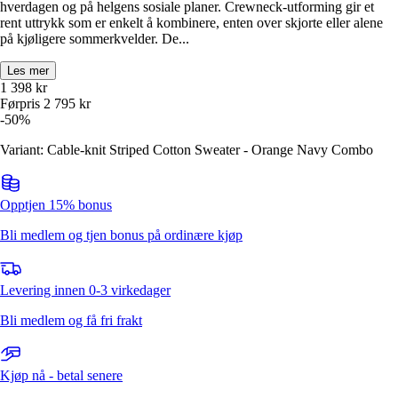
hverdagen og på helgens sosiale planer. Crewneck‑utforming gir et
rent uttrykk som er enkelt å kombinere, enten over skjorte eller alene
på kjøligere sommerkvelder. De...
Les mer
1 398
kr
Førpris
2 795
kr
-
50
%
Variant: Cable-knit Striped Cotton Sweater - Orange Navy Combo
Opptjen 15% bonus
Bli medlem og tjen bonus på ordinære kjøp
Levering innen 0-3 virkedager
Bli medlem og få fri frakt
Kjøp nå - betal senere