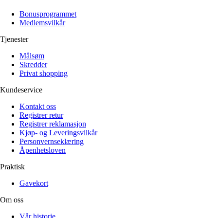
Alle artikler
Alle artikler
Klær
Klær
Bonusprogrammet
Reise
Reise
Medlemsvilkår
Informasjon
Informasjon
Tilbehør
Tilbehør
Tjenester
Tips og triks
Tips og triks
Målsøm
Målsøm
Lukk
Skredder
Privat shopping
Lukk
Kundeservice
Kontakt oss
Registrer retur
Registrer reklamasjon
Kjøp- og Leveringsvilkår
Personvernseklæring
Åpenhetsloven
Praktisk
Gavekort
Om oss
Vår historie