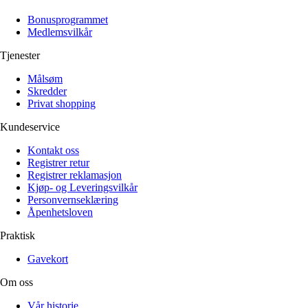
Alle artikler
Alle artikler
Klær
Klær
Bonusprogrammet
Reise
Reise
Medlemsvilkår
Informasjon
Informasjon
Tilbehør
Tilbehør
Tjenester
Tips og triks
Tips og triks
Målsøm
Målsøm
Lukk
Skredder
Privat shopping
Lukk
Kundeservice
Kontakt oss
Registrer retur
Registrer reklamasjon
Kjøp- og Leveringsvilkår
Personvernseklæring
Åpenhetsloven
Praktisk
Gavekort
Om oss
Vår historie