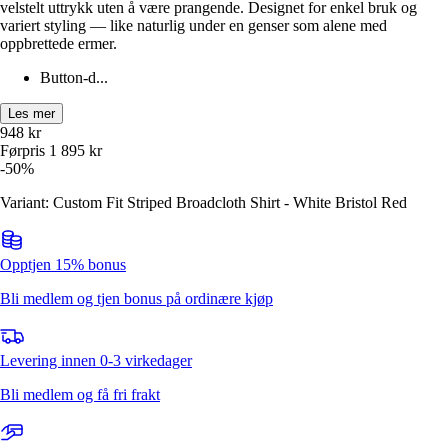
velstelt uttrykk uten å være prangende. Designet for enkel bruk og
variert styling — like naturlig under en genser som alene med
oppbrettede ermer.
Button-d...
Les mer
948
kr
Førpris
1 895
kr
-
50
%
Variant: Custom Fit Striped Broadcloth Shirt - White Bristol Red
Opptjen 15% bonus
Bli medlem og tjen bonus på ordinære kjøp
Levering innen 0-3 virkedager
Bli medlem og få fri frakt