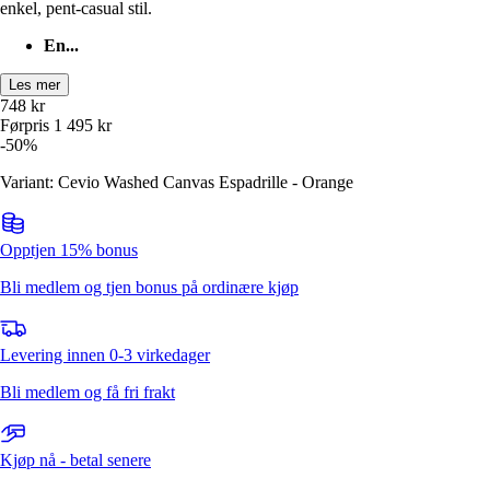
enkel, pent-casual stil.
En...
Les mer
748
kr
Førpris
1 495
kr
-
50
%
Variant: Cevio Washed Canvas Espadrille - Orange
Opptjen 15% bonus
Bli medlem og tjen bonus på ordinære kjøp
Levering innen 0-3 virkedager
Bli medlem og få fri frakt
Kjøp nå - betal senere