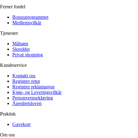
Ferner fordel
Bonusprogrammet
Medlemsvilkår
Tjenester
Målsøm
Skredder
Privat shopping
Kundeservice
Kontakt oss
Registrer retur
Registrer reklamasjon
Kjøp- og Leveringsvilkår
Personvernseklæring
Åpenhetsloven
Praktisk
Gavekort
Om oss