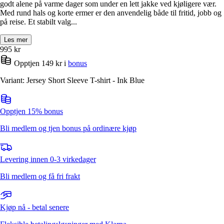
godt alene på varme dager som under en lett jakke ved kjøligere vær.
Med rund hals og korte ermer er den anvendelig både til fritid, jobb og
på reise. Et stabilt valg...
Les mer
995
kr
Opptjen 149 kr i
bonus
Variant: Jersey Short Sleeve T-shirt - Ink Blue
Opptjen 15% bonus
Bli medlem og tjen bonus på ordinære kjøp
Levering innen 0-3 virkedager
Bli medlem og få fri frakt
Kjøp nå - betal senere