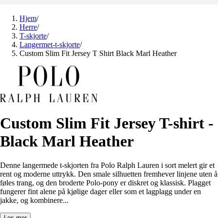
Hjem
/
Herre
/
T-skjorte
/
Langermet-t-skjorte
/
Custom Slim Fit Jersey T Shirt Black Marl Heather
Custom Slim Fit Jersey T-shirt -
Black Marl Heather
Denne langermede t-skjorten fra Polo Ralph Lauren i sort melert gir et
rent og moderne uttrykk. Den smale silhuetten fremhever linjene uten å
føles trang, og den broderte Polo-pony er diskret og klassisk. Plagget
fungerer fint alene på kjølige dager eller som et lagplagg under en
jakke, og kombinere...
Les mer