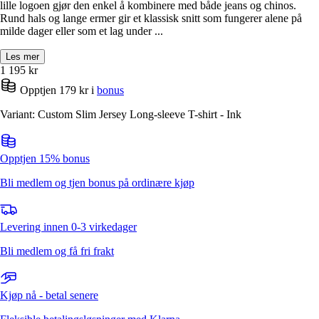
lille logoen gjør den enkel å kombinere med både jeans og chinos.
Rund hals og lange ermer gir et klassisk snitt som fungerer alene på
milde dager eller som et lag under ...
Les mer
1 195
kr
Opptjen 179 kr i
bonus
Variant: Custom Slim Jersey Long-sleeve T-shirt - Ink
Opptjen 15% bonus
Bli medlem og tjen bonus på ordinære kjøp
Levering innen 0-3 virkedager
Bli medlem og få fri frakt
Kjøp nå - betal senere