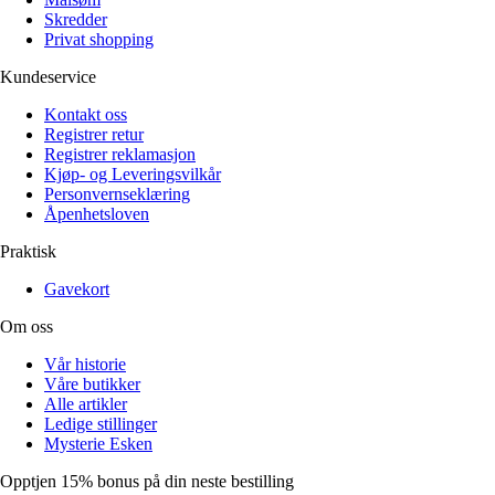
Skredder
Privat shopping
Kundeservice
Kontakt oss
Registrer retur
Registrer reklamasjon
Kjøp- og Leveringsvilkår
Personvernseklæring
Åpenhetsloven
Praktisk
Gavekort
Om oss
Vår historie
Våre butikker
Alle artikler
Ledige stillinger
Mysterie Esken
Opptjen 15% bonus på din neste bestilling