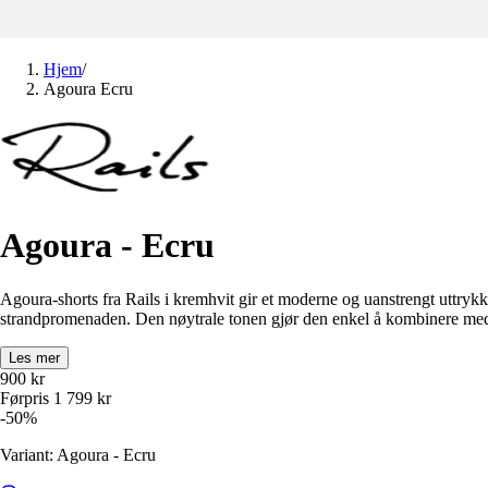
Hjem
/
Agoura Ecru
Agoura - Ecru
Agoura-shorts fra Rails i kremhvit gir et moderne og uanstrengt uttrykk
strandpromenaden. Den nøytrale tonen gjør den enkel å kombinere med b
Les mer
900
kr
Førpris
1 799
kr
-
50
%
Variant: Agoura - Ecru