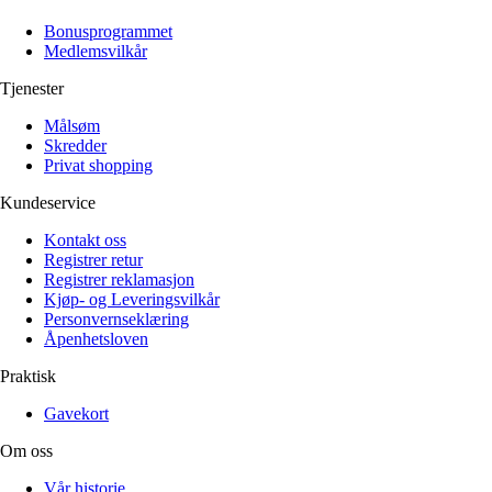
Alle artikler
Alle artikler
Klær
Klær
Bonusprogrammet
Reise
Reise
Medlemsvilkår
Informasjon
Informasjon
Tilbehør
Tilbehør
Tjenester
Tips og triks
Tips og triks
Målsøm
Målsøm
Lukk
Skredder
Privat shopping
Lukk
Kundeservice
Kontakt oss
Registrer retur
Registrer reklamasjon
Kjøp- og Leveringsvilkår
Personvernseklæring
Åpenhetsloven
Praktisk
Gavekort
Om oss
Vår historie