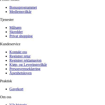
Bonusprogrammet
Medlemsvilkår
Tjenester
Målsøm
Skredder
Privat shopping
Kundeservice
Kontakt oss
Registrer retur
Registrer reklamasjon
Kjøp- og Leveringsvilkår
Personvernseklæring
Åpenhetsloven
Praktisk
Gavekort
Om oss
Vår historie