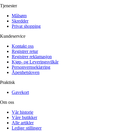
Tjenester
Målsøm
Skredder
Privat shopping
Kundeservice
Kontakt oss
Registrer retur
Registrer reklamasjon
Kjøp- og Leveringsvilkår
Personvernseklæring
Åpenhetsloven
Praktisk
Gavekort
Om oss
Vår historie
Våre butikker
Alle artikler
Ledige stillinger