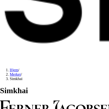
Hjem
/
Merker
/
Simkhai
Simkhai